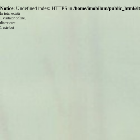
Notice
: Undefined index: HTTPS in
/home/imobilum/public_html/site
În total există
1 vizitator online,
dintre care:
1 este bot