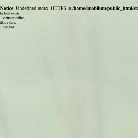
Notice
: Undefined index: HTTPS in
/home/imobilum/public_html/site
În total există
1 vizitator online,
dintre care:
1 este bot