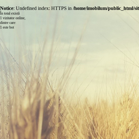
Notice
: Undefined index: HTTPS in
/home/imobilum/public_html/site
În total există
1 vizitator online,
dintre care:
1 este bot