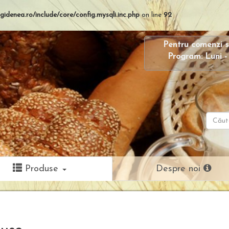
gidenea.ro/include/core/config.mysqli.inc.php
on line
92
Pentru comenzi s
Program: Luni - 
Caută:
Produse
Despre noi