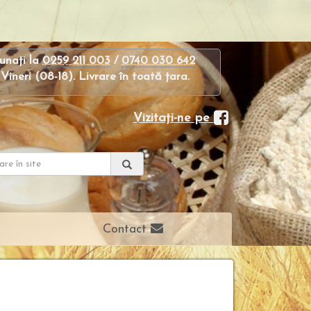
unaţi la
0259 211 003
/
0740 030 642
Vineri (08-18). Livrare în toată ţara.
Vizitaţi-ne pe
Contact