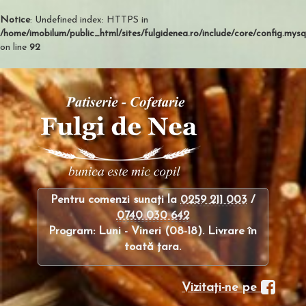
Notice
: Undefined index: HTTPS in
/home/imobilum/public_html/sites/fulgidenea.ro/include/core/config.mysql
on line
92
Pentru comenzi sunaţi la
0259 211 003
/
0740 030 642
Program: Luni - Vineri (08-18). Livrare în
toată ţara.
Vizitaţi-ne pe