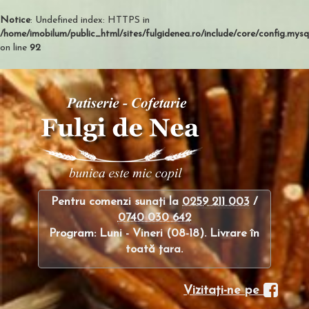
Notice
: Undefined index: HTTPS in
/home/imobilum/public_html/sites/fulgidenea.ro/include/core/config.mysql
on line
92
Pentru comenzi sunaţi la
0259 211 003
/
0740 030 642
Program: Luni - Vineri (08-18). Livrare în
toată ţara.
Vizitaţi-ne pe