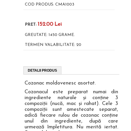
COD PRODUS:
CMA1003
152.00
Lei
PRET:
GREUTATE:
1450
GRAME.
TERMEN VALABILITATE:
20
DETALII PRODUS
Cozonac moldovenesc asortat.
Cozonacul este preparat numai din
ingrediente naturale şi conţine 3
compoziţii (nucă, mac şi rahat). Cele 3
compoziţii sunt amestecate separat,
adică fiecare rulou de cozonac conţine
unul din ingrediente, după care
urmează împletitura. Nu merită iertat.